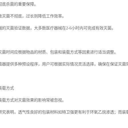
彻底杀菌的重要保障。
致灭菌不彻底，过长则降低工作效率。
械的灭菌验证数据，大多数医疗器械在2-6小时内可完成有效灭菌。
灭菌时间应根据物品的材质、包装和装载方式等因素进行适当调整。
菌器提供多种预设程序，用户可根据实际情况灵活选择，确保在保证灭菌
装载方式
装载方式对灭菌效果的影响常被忽视。
研究表明，透气性良好的包装材料如特卫强更有利于环氧乙烷渗透；而装