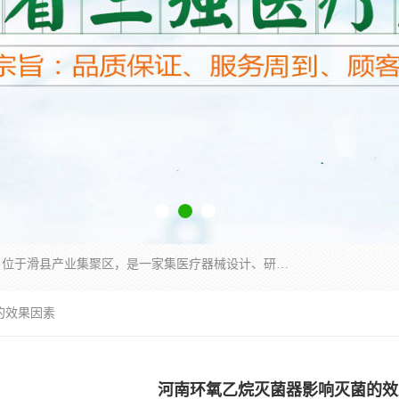
河南省三强医疗器械有限责任公司成立于2010年，位于滑县产业集聚区，是一家集医疗器械设计、研发、生产、销售、服务为一体的现代化高新技术企业。企业园区占地11.8万余平方米，设计建筑面积约13万平方米，总投资约5亿元，主要产品涵盖了清洗灭菌设备、消毒供应室整体配套方案、净化装修、洗消追溯系统、婴儿洗浴系统、物流仓储系统等6大板块。
的效果因素
河南环氧乙烷灭菌器影响灭菌的效