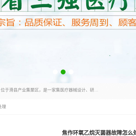
河南省三强医疗器械有限责任公司成立于2010年，位于滑县产业集聚区，是一家集医疗器械设计、研发、生产、销售、服务为一体的现代化高新技术企业。企业园区占地11.8万余平方米，设计建筑面积约13万平方米，总投资约5亿元，主要产品涵盖了清洗灭菌设备、消毒供应室整体配套方案、净化装修、洗消追溯系统、婴儿洗浴系统、物流仓储系统等6大板块。
处理
焦作环氧乙烷灭菌器故障怎么