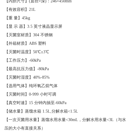
【内胆尺寸】(直径×深)：246×450mm
【有效容积】21L
【重 量】45kg
【显 示 器】3.5 英寸液晶显示屏
【灭菌室材质】304 不锈钢
【外箱材质】ABS 塑料
【灭菌时温度】50℃±3℃
【工作压力】-60kPa
【最高抗压力值】-80kPa
【灭菌时湿度】40%-85%
【选用气体】纯环氧乙烷气体
【灭菌时间】0-999 小时可调
【真空时速】15 分钟内抽至-60kPa
【储水量】蒸馏水箱 1.5L,分解水箱<1.5L
【一次灭菌用水量】蒸馏水用水量<30mL，分解水用水量<3L（与水
压的大小有直接关系）