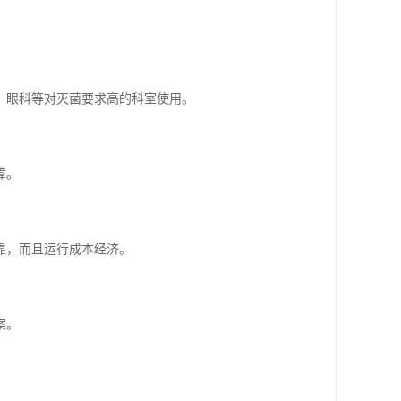
、眼科等对灭菌要求高的科室使用。
障。
靠，而且运行成本经济。
案。