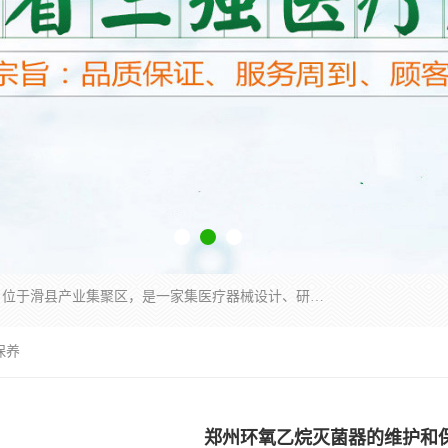
河南省三强医疗器械有限责任公司成立于2010年，位于滑县产业集聚区，是一家集医疗器械设计、研发、生产、销售、服务为一体的现代化高新技术企业。企业园区占地11.8万余平方米，设计建筑面积约13万平方米，总投资约5亿元，主要产品涵盖了清洗灭菌设备、消毒供应室整体配套方案、净化装修、洗消追溯系统、婴儿洗浴系统、物流仓储系统等6大板块。
保养
郑州环氧乙烷灭菌器的维护和