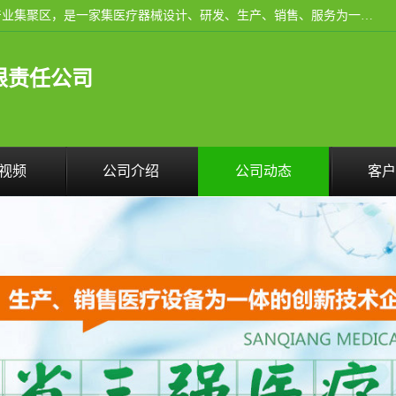
河南省三强医疗器械有限责任公司成立于2010年，位于滑县产业集聚区，是一家集医疗器械设计、研发、生产、销售、服务为一体的现代化高新技术企业。企业园区占地11.8万余平方米，设计建筑面积约13万平方米，总投资约5亿元，主要产品涵盖了清洗灭菌设备、消毒供应室整体配套方案、净化装修、洗消追溯系统、婴儿洗浴系统、物流仓储系统等6大板块。
限责任公司
视频
公司介绍
公司动态
客户