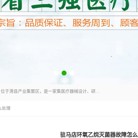
河南省三强医疗器械有限责任公司成立于2010年，位于滑县产业集聚区，是一家集医疗器械设计、研发、生产、销售、服务为一体的现代化高新技术企业。企业园区占地11.8万余平方米，设计建筑面积约13万平方米，总投资约5亿元，主要产品涵盖了清洗灭菌设备、消毒供应室整体配套方案、净化装修、洗消追溯系统、婴儿洗浴系统、物流仓储系统等6大板块。
么处理
驻马店环氧乙烷灭菌器故障怎么