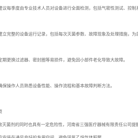
检测建议每季度由专业技术人员对设备进行全面检测，包括气密性测试、控
记录建立完整的设备运行记录，包括每次灭菌参数、故障现象及处理措施，为
更换定期更换过滤器、密封圈等易损件，避免因小部件老化导致大故障。
培训确保操作人员熟悉设备性能、操作流程和基本故障判断方法。
项
效灭菌剂的同时也具有一定危险性，河南省三强医疗器械有限责任公司提
设备应安装在通风良好的专用空间，避免环氧乙烷气体积聚。