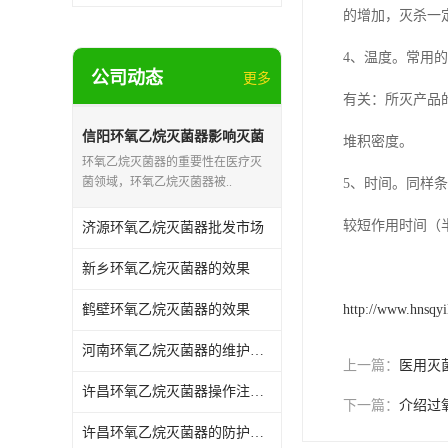
的增加，灭杀一
4、温度。常用
公司动态
更多
有关：所灭产品
信阳环氧乙烷灭菌器影响灭菌
堆积密度。
的效果因素
环氧乙烷灭菌器的重要性在医疗灭
菌领域，环氧乙烷灭菌器被..
5、时间。同样
较短作用时间（
济源环氧乙烷灭菌器批发市场
新乡环氧乙烷灭菌器的效果
鹤壁环氧乙烷灭菌器的效果
http://www.hnsqyi
河南环氧乙烷灭菌器的维护和保养
上一篇：
医用灭
许昌环氧乙烷灭菌器操作注意事项
下一篇：
介绍过
许昌环氧乙烷灭菌器的防护作用