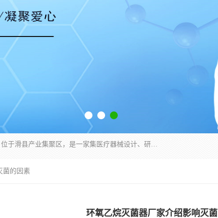
河南省三强医疗器械有限责任公司成立于2010年，位于滑县产业集聚区，是一家集医疗器械设计、研发、生产、销售、服务为一体的现代化高新技术企业。企业园区占地11.8万余平方米，设计建筑面积约13万平方米，总投资约5亿元，主要产品涵盖了清洗灭菌设备、消毒供应室整体配套方案、净化装修、洗消追溯系统、婴儿洗浴系统、物流仓储系统等6大板块。
灭菌的因素
环氧乙烷灭菌器厂家介绍影响灭菌