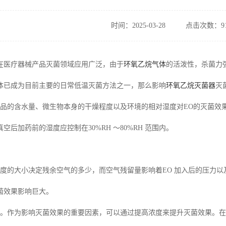
时间：2025-03-28
点击次数：91
在医疗器械产品灭菌领域应用广泛，由于
环氧乙烷气体
的活泼性，杀菌力
体已成为目前主要的日常低温灭菌方法之一，那么影响
环氧乙烷灭菌器
灭
物品的含水量、微生物本身的干燥程度以及环境的相对湿度对EO的灭菌效果
空后加药前的湿度应控制在30%RH ～80%RH 范围内。
空度的大小决定残余空气的多少，而空气残留量影响着EO 加入后的压力
菌效果影响巨大。
度。作为影响灭菌效果的重要因素，可以通过提高浓度来提升灭菌效果。