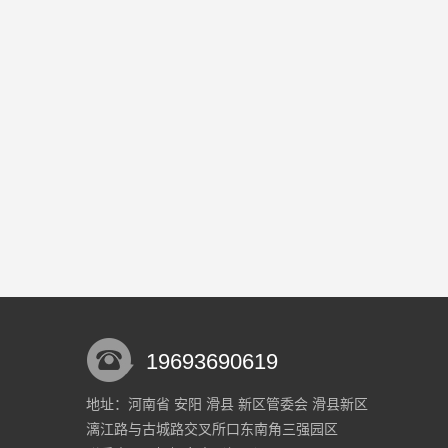
19693690619
地址：河南省 安阳 滑县 新区管委会 滑县新区
漓江路与古城路交叉所口东南角三强园区