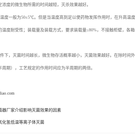
定浓度的微生物所需的时间越短，灭杀效果越好。
的温度一般为50±5℃。但是当温度高到足以使药物发挥作用时，在升高温
的温度耐受性；装载量及装载方式，要求装载量≤80%，不接触柜壁，各箱
条件下，灭菌时间越长，微生物存活概率越小，灭菌效果越好。在除时间
半周期），工艺规定的作用时间应为半周期的两倍。
liao.com
菌器厂家介绍影响灭菌效果的因素
氧化氢低温等离子体灭菌