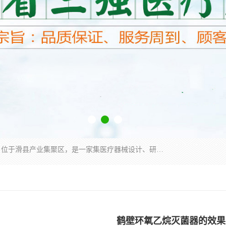
河南省三强医疗器械有限责任公司成立于2010年，位于滑县产业集聚区，是一家集医疗器械设计、研发、生产、销售、服务为一体的现代化高新技术企业。企业园区占地11.8万余平方米，设计建筑面积约13万平方米，总投资约5亿元，主要产品涵盖了清洗灭菌设备、消毒供应室整体配套方案、净化装修、洗消追溯系统、婴儿洗浴系统、物流仓储系统等6大板块。
鹤壁环氧乙烷灭菌器的效果